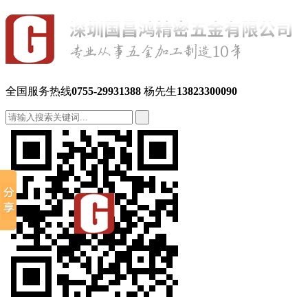
全国服务热线
0755-29931388
杨先生
13823300090