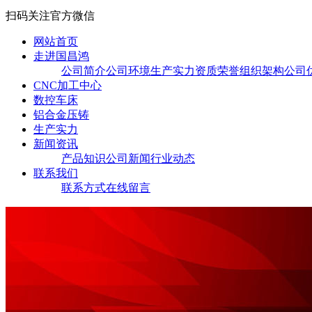
扫码关注官方微信
网站首页
走进国昌鸿
公司简介
公司环境
生产实力
资质荣誉
组织架构
公司
CNC加工中心
数控车床
铝合金压铸
生产实力
新闻资讯
产品知识
公司新闻
行业动态
联系我们
联系方式
在线留言